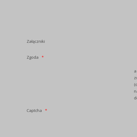
Załączniki
Zgoda
a
z
(
n
d
Captcha