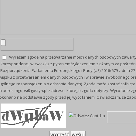
Wyrażam zgodę na przetwarzanie moich danych osobowych zawartyc
korespondencji w związku z pytaniem/zgłoszeniem złożonym za pośrednict
 Rozporządzenia Parlamentu Europejskiego i Rady (UE) 2016/679 z dnia 27 
wiązku z przetwarzaniem danych osobowych i w sprawie swobodnego prz
ogólnego rozporządzenia o ochronie danych). Zgoda może zostać cofnięt
a adres mgops@gostyn.pl z adresu, którego zgoda dotyczy. Wycofanie zgody nie ma wpływu
okonano na podstawie zgody przed jej wycofaniem. Oświadczam, że zapoz