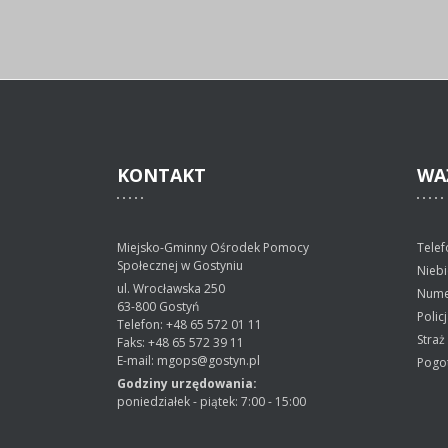
KONTAKT
WA
Miejsko-Gminny Ośrodek Pomocy
Telef
Społecznej w Gostyniu
Niebi
ul. Wrocławska 250
Nume
63-800 Gostyń
Polic
Telefon: +48 65 572 01 11
Straż
Faks: +48 65 572 39 11
E-mail: mgops@gostyn.pl
Pogo
Godziny urzędowania:
poniedziałek - piątek: 7:00 - 15:00