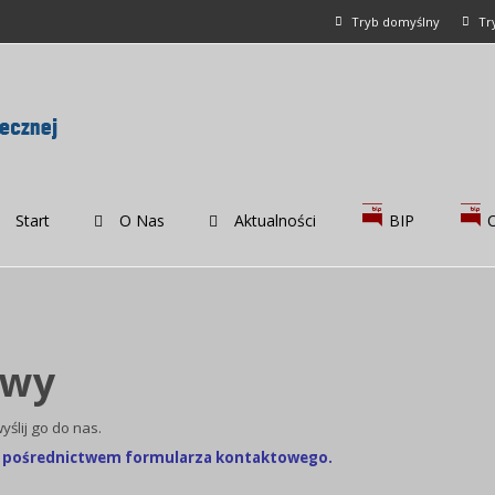
Tryb domyślny
Tr
Start
O Nas
Aktualności
BIP
owy
yślij go do nas.
za pośrednictwem formularza kontaktowego.