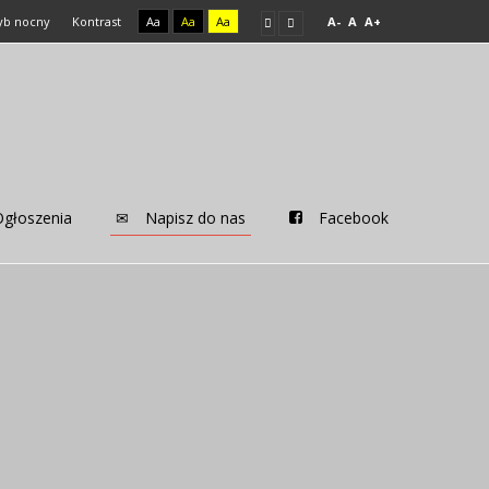
yb nocny
Kontrast
Aa
Aa
Aa
A-
A
A+
Ogłoszenia
Napisz do nas
Facebook