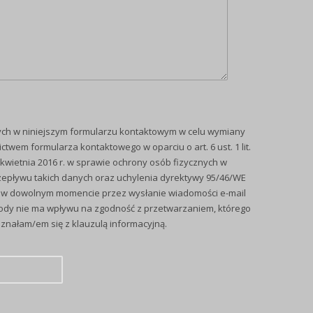
h w niniejszym formularzu kontaktowym w celu wymiany
wem formularza kontaktowego w oparciu o art. 6 ust. 1 lit.
kwietnia 2016 r. w sprawie ochrony osób fizycznych w
epływu takich danych oraz uchylenia dyrektywy 95/46/WE
a w dowolnym momencie przez wysłanie wiadomości e-mail
 na zgodność z przetwarzaniem, którego
nałam/em się z klauzulą informacyjną.