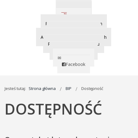
Pomoc BIP
Mapa witryny
Ogłoszenia
Plany zamówień publicznych
Zamówienia publiczne
Archiwum zamówień publicznych
Praca w Naszym Ośrodku
Archiwum naborów
Napisz do nas
Facebook
Jesteś tutaj:
Strona główna
BIP
Dostępność
DOSTĘPNOŚĆ