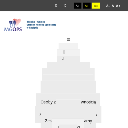
Aa
Aa
Aa
A-
A
A+
Start
O Nas
Kontakt
Informacje ogólne
Struktura organizacyjna
Rejony pracy socjalnej
---------------------------------
Rodzina i dziecko
Osoby z niepełnosprawnością
Seniorzy
Strategie - Programy - Projekty
Zespół Interdyscyplinarny
Aktualności