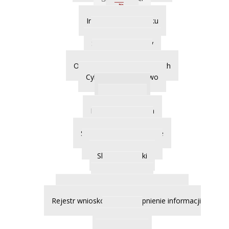
BIP
Informacje o ośrodku
Misja ośrodka
Statut i regulaminy
Kierownictwo
Ochrona Danych Osobowych
Cyberbezpieczeństwo
Dostępność
Sygnalista
Kontrola zarządcza
Sprawozdania
Sprawozdania finansowe
Protokoły z kontroli
Skargi i wnioski
Petycje
Rejestr petycji
Udostępnienie informacji publicznej
Rejestr wniosków o udostępnienie informacji
publicznej
Redakcja BIP