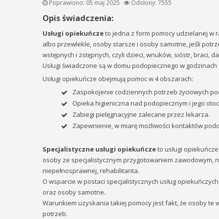
Poprawiono: 05 maj 2025
Odsłony: 7555
Opis świadczenia:
Usługi opiekuńcze
to jedna z form pomocy udzielanej w 
albo przewlekle, osoby starsze i osoby samotne, jeśli potrz
wstępnych i zstępnych, czyli dzieci, wnuków, sióstr, braci, da
Usługi świadczone są w domu podopiecznego w godzinach od
Usługi opiekuńcze obejmują pomoc w 4 obszarach:
Zaspokojenie codziennych potrzeb życiowych p
Opieka higieniczna nad podopiecznym i jego oto
Zabiegi pielęgnacyjne zalecane przez lekarza.
Zapewnienie, w miarę możliwości kontaktów pod
Specjalistyczne usługi opiekuńcze
to usługi opiekuńcze
osoby ze specjalistycznym przygotowaniem zawodowym, np.
niepełnosprawnej, rehabilitanta.
O wsparcie w postaci specjalistycznych usług opiekuńczyc
oraz osoby samotne.
Warunkiem uzyskania takiej pomocy jest fakt, że osoby te
potrzeb.