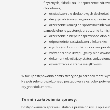
fizycznych, składki na ubezpieczenie zdrow
chorobowe;
oświadczenie o dodatkowych dochodach 
decyzja właściwego organu w sprawie re
orzeczenie komisji do spraw inwalidztwa
samodzielnej egzystencji, orzeczenie komisji 
orzeczenie o niepełnosprawności albo o
odpowiednie zaświadczenia lekarskie;
wyrok sądu lub odcinki przekazów pocz
zaświadczenie urzędu gminy albo oświad
dokument określający status cudzoziemca
oświadczenie o stanie majątkowym.
W toku postępowania administracyjnego ośrodek może wyma
Na potrzeby prowadzonego postępowania ośrodek potwier
oryginał dokumentu.
Termin załatwienia sprawy:
Postępowanie w sprawie ustalenia prawa do usług opiekuńc