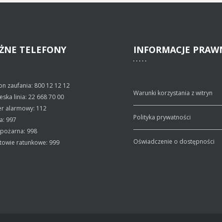
ŻNE
TELEFONY
INFORMACJE
PRAW
on zaufania: 800 12 12 12
Warunki korzystania z witryn
eska linia: 22 668 70 00
r alarmowy: 112
Polityka prywatności
ja: 997
 pożarna: 998
Oświadczenie o dostępności
towie ratunkowe: 999