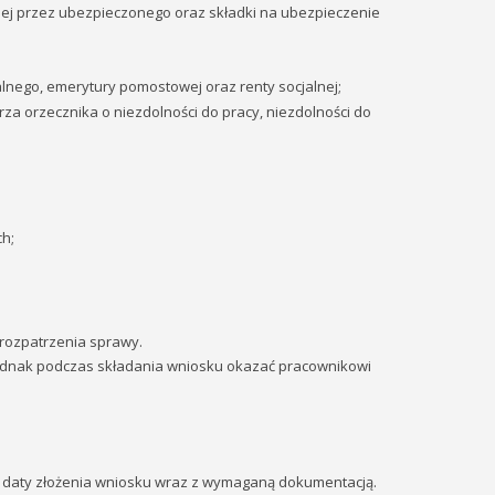
nej przez ubezpieczonego oraz składki na ubezpieczenie
lnego, emerytury pomostowej oraz renty socjalnej;
rza orzecznika o niezdolności do pracy, niezdolności do
h;
rozpatrzenia sprawy.
ednak podczas składania wniosku okazać pracownikowi
od daty złożenia wniosku wraz z wymaganą dokumentacją.