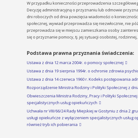
W przypadku konieczności przeprowadzenia szczegółowego
Decyzję administracyjną o przyznaniu lub odmowie przyzn
dni roboczych od dnia powzięcia wiadomości o koniecznośc
społecznej, wywiad przeprowadza się niezwłocznie, nie póź
przeprowadza się w miejscu zamieszkania osoby zainteresow
się o przyznanie pomocy, tj. jej sytuacji osobistej, rodzinne
Podstawa prawna przyznania świadczenia:
Ustawa z dnia 12 marca 2004r. o pomocy społecznej
Ustawa z dnia 19 sierpnia 1994r. o ochronie zdrowia psych
Ustawa z dnia 14 czerwca 1960 r. Kodeks postępowania ad
Rozporządzenie Ministra Rodziny i Polityki Społecznej z d
Obwieszczenia Ministra Rodziny, Pracy i Polityki Społecznej
specjalistycznych usług opiekuńczych
Uchwała nr VIII/66/24 Rady Miejskiej w Gostyniu z dnia 2 g
usługi opiekuńcze z wyłączeniem specjalistycznych usług o
również tryb ich pobierania