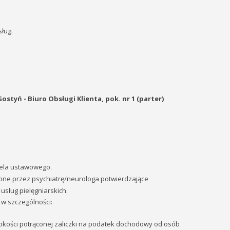
ług.
tyń - Biuro Obsługi Klienta, pok. nr 1 (parter)
iela ustawowego.
one przez psychiatrę/neurologa potwierdzające
usług pielęgniarskich.
w szczególności:
okości potrąconej zaliczki na podatek dochodowy od osób