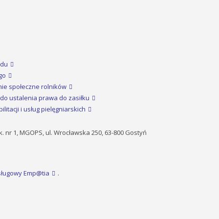
odu
go
nie społeczne rolników
do ustalenia prawa do zasiłku
itacji i usług pielęgniarskich
k. nr 1, MGOPS, ul. Wrocławska 250, 63-800 Gostyń
Usługowy Emp@tia
.