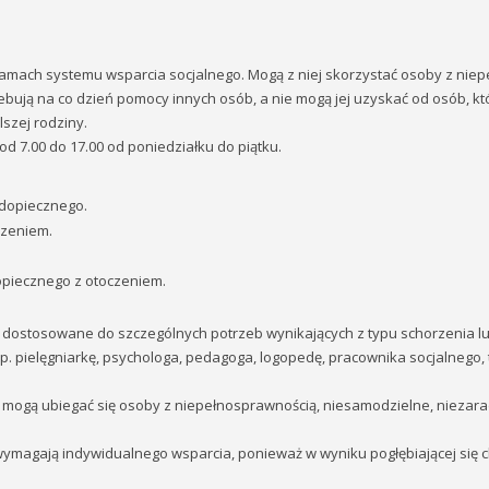
ramach systemu wsparcia socjalnego. Mogą z niej skorzystać osoby z nie
ebują na co dzień pomocy innych osób, a nie mogą jej uzyskać od osób, któ
lszej rodziny.
 7.00 do 17.00 od poniedziałku do piątku.
odopiecznego.
czeniem.
opiecznego z otoczeniem.
 dostosowane do szczególnych potrzeb wynikających z typu schorzenia lu
 pielęgniarkę, psychologa, pedagoga, logopedę, pracownika socjalnego, 
h mogą ubiegać się osoby z niepełnosprawnością, niesamodzielne, niezara
 wymagają indywidualnego wsparcia, ponieważ w wyniku pogłębiającej się