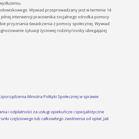
wydłużeniu.
rodowiskowego. Wywiad przeprowadzany jest w terminie 14
 pilnej interwencji pracownika socjalnego ośrodka pomocy
zebie przyznania świadczenia z pomocy społecznej. Wywiad
agnozowanie sytuacji życiowej rodziny/osoby ubiegającej
rozporządzenia Ministra Polityki Społecznej w sprawie
a i odpłatności za usługi opiekuńcze i specjalistyczne
nki częściowego lub całkowitego zwolnienia od opłat, jak