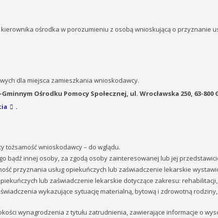
z kierownika ośrodka w porozumieniu z osobą wnioskującą o przyznanie us
iwych dla miejsca zamieszkania wnioskodawcy.
-Gminnym Ośrodku Pomocy Społecznej, ul. Wrocławska 250, 63-800 Gos
ia
.
cy tożsamość wnioskodawcy – do wglądu.
go bądź innej osoby, za zgodą osoby zainteresowanej lub jej przedstawic
ność przyznania usług opiekuńczych lub zaświadczenie lekarskie wystawi
piekuńczych lub zaświadczenie lekarskie dotyczące zakresu: rehabilitacji, 
wiadczenia wykazujące sytuację materialną, bytową i zdrowotną rodziny, 
kości wynagrodzenia z tytułu zatrudnienia, zawierające informacje o wys