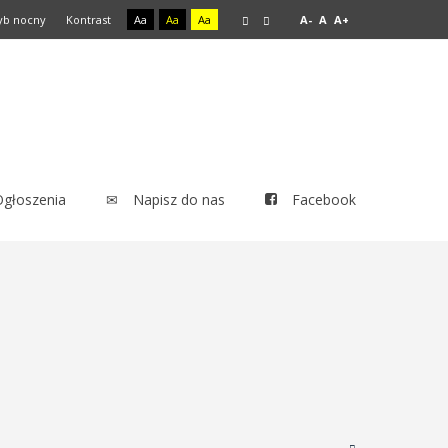
yb nocny
Kontrast
Aa
Aa
Aa
A-
A
A+
Ogłoszenia
Napisz do nas
Facebook