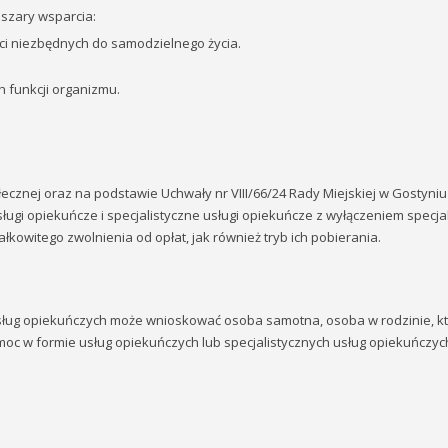
bszary wsparcia:
ci niezbędnych do samodzielnego życia.
h funkcji organizmu.
ecznej oraz na podstawie Uchwały nr VIII/66/24 Rady Miejskiej w Gostyniu
ugi opiekuńcze i specjalistyczne usługi opiekuńcze z wyłączeniem specja
kowitego zwolnienia od opłat, jak również tryb ich pobierania.
usług opiekuńczych może wnioskować osoba samotna, osoba w rodzinie, k
moc w formie usług opiekuńczych lub specjalistycznych usług opiekuńczyc