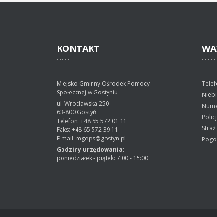
KONTAKT
WA
Miejsko-Gminny Ośrodek Pomocy
Telef
Społecznej w Gostyniu
Niebi
ul. Wrocławska 250
Nume
63-800 Gostyń
Polic
Telefon: +48 65 572 01 11
Straż
Faks: +48 65 572 39 11
E-mail: mgops@gostyn.pl
Pogo
Godziny urzędowania:
poniedziałek - piątek: 7:00 - 15:00