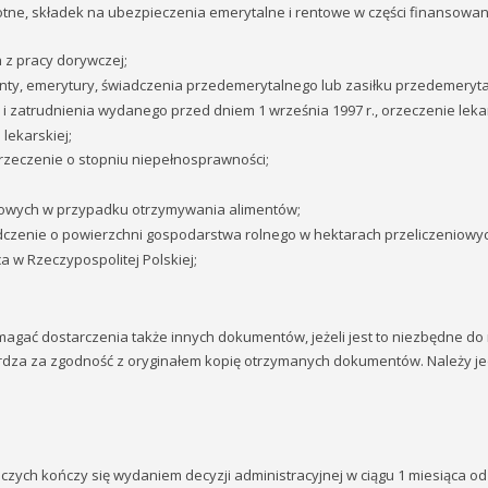
otne, składek na ubezpieczenia emerytalne i rentowe w części finansowa
z pracy dorywczej;
nty, emerytury, świadczenia przedemerytalnego lub zasiłku przedemeryta
 i zatrudnienia wydanego przed dniem 1 września 1997 r., orzeczenie leka
lekarskiej;
rzeczenie o stopniu niepełnosprawności;
towych w przypadku otrzymywania alimentów;
czenie o powierzchni gospodarstwa rolnego w hektarach przeliczeniowyc
 w Rzeczypospolitej Polskiej;
gać dostarczenia także innych dokumentów, jeżeli jest to niezbędne do 
dza za zgodność z oryginałem kopię otrzymanych dokumentów. Należy j
zych kończy się wydaniem decyzji administracyjnej w ciągu 1 miesiąca 