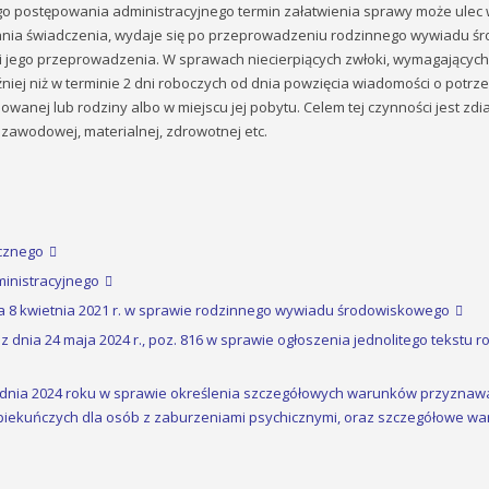
 postępowania administracyjnego termin załatwienia sprawy może ulec 
ania świadczenia, wydaje się po przeprowadzeniu rodzinnego wywiadu ś
i jego przeprowadzenia. W sprawach niecierpiących zwłoki, wymagających
niej niż w terminie 2 dni roboczych od dnia powzięcia wiadomości o potr
anej lub rodziny albo w miejscu jej pobytu. Celem tej czynności jest zdi
j, zawodowej, materialnej, zdrowotnej etc.
icznego
ministracyjnego
nia 8 kwietnia 2021 r. w sprawie rodzinnego wywiadu środowiskowego
 z dnia 24 maja 2024 r., poz. 816 w sprawie ogłoszenia jednolitego tekstu 
rudnia 2024 roku w sprawie określenia szczegółowych warunków przyznawani
piekuńczych dla osób z zaburzeniami psychicznymi, oraz szczegółowe waru